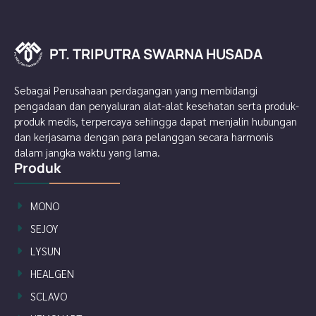
PT. TRIPUTRA SWARNA HUSADA
P
A
T
D
.
A
T
S
R
U
I
P
H
U
A
T
N
R
R
A
A
S
W
Sebagai Perusahaan perdagangan yang membidangi
pengadaan dan penyaluran alat-alat kesehatan serta produk-
produk medis, terpercaya sehingga dapat menjalin hubungan
dan kerjasama dengan para pelanggan secara harmonis
dalam jangka waktu yang lama.
Produk
MONO
SEJOY
LYSUN
HEALGEN
SCLAVO