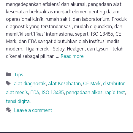
mengedepankan efisiensi dan akurasi, pengadaan alat
kesehatan berkualitas menjadi elemen penting dalam
operasional klinik, rumah sakit, dan laboratorium. Produk
diagnostik yang terstandarisasi, mudah digunakan, dan
memiliki sertifikasi internasional seperti ISO 13485, CE
Mark, dan FDA sangat dibutuhkan oleh institusi medis
modern. Tiga merek—Sejoy, Healgen, dan Lysun—telah
dikenal sebagai pilihan …
Read more
Categories
Tips
Tags
alat diagnostik
,
Alat Kesehatan
,
CE Mark
,
distributor
alat medis
,
FDA
,
ISO 13485
,
pengadaan alkes
,
rapid test
,
tensi digital
Leave a comment