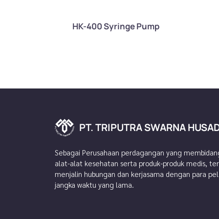
HK-400 Syringe Pump
PT. TRIPUTRA SWARNA HUSA
P
A
T
D
.
A
T
S
R
U
I
P
H
U
A
T
N
R
R
A
A
S
W
Sebagai Perusahaan perdagangan yang membidang
alat-alat kesehatan serta produk-produk medis, t
menjalin hubungan dan kerjasama dengan para pe
jangka waktu yang lama.