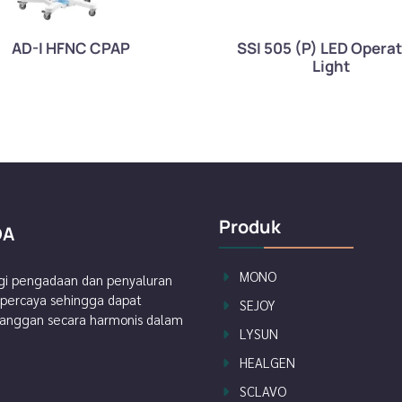
AD-I HFNC CPAP
SSI 505 (P) LED Opera
Light
Produk
DA
MONO
i pengadaan dan penyaluran
erpercaya sehingga dapat
SEJOY
langgan secara harmonis dalam
LYSUN
HEALGEN
SCLAVO