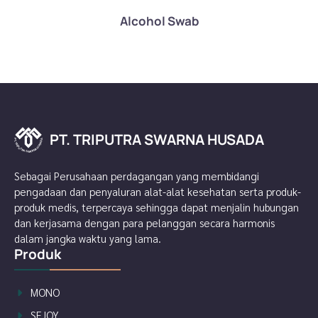
Alcohol Swab
PT. TRIPUTRA SWARNA HUSADA
P
A
T
D
.
A
T
S
R
U
I
P
H
U
A
T
N
R
R
A
A
S
W
Sebagai Perusahaan perdagangan yang membidangi
pengadaan dan penyaluran alat-alat kesehatan serta produk-
produk medis, terpercaya sehingga dapat menjalin hubungan
dan kerjasama dengan para pelanggan secara harmonis
dalam jangka waktu yang lama.
Produk
MONO
SEJOY