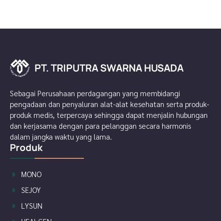
PT. TRIPUTRA SWARNA HUSADA
P
A
T
D
.
A
T
S
R
U
I
P
H
U
A
T
N
R
R
A
A
S
W
Sebagai Perusahaan perdagangan yang membidangi
pengadaan dan penyaluran alat-alat kesehatan serta produk-
produk medis, terpercaya sehingga dapat menjalin hubungan
dan kerjasama dengan para pelanggan secara harmonis
dalam jangka waktu yang lama.
Produk
MONO
SEJOY
LYSUN