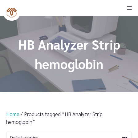
Skip
M
to
content
HB Analyzer Strip
hemoglobin
Home
/ Products tagged “HB Analyzer Strip
hemoglobin”