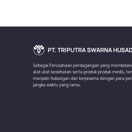
PT. TRIPUTRA SWARNA HUSA
P
A
T
D
.
A
T
S
R
U
I
P
H
U
A
T
N
R
R
A
A
S
W
Sebagai Perusahaan perdagangan yang membidang
alat-alat kesehatan serta produk-produk medis, t
menjalin hubungan dan kerjasama dengan para pe
jangka waktu yang lama.